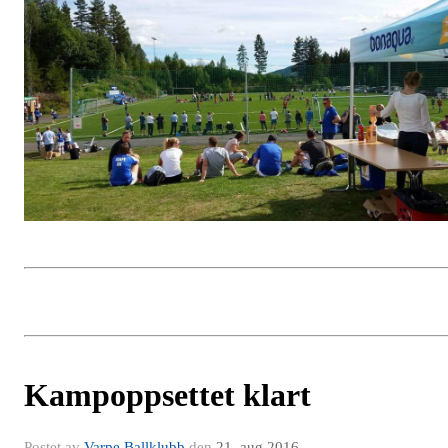
Kampoppsettet klart
Postet av
Varpe Ballklubb
den
21. aug 2016