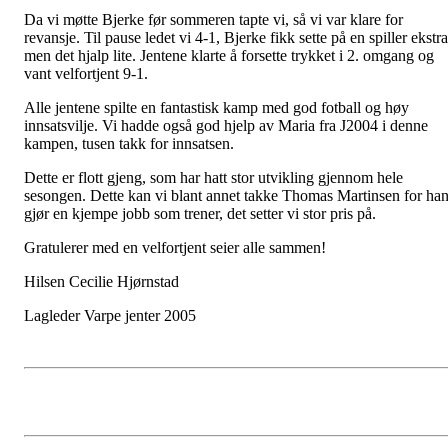
Da vi møtte Bjerke før sommeren tapte vi, så vi var klare for
revansje. Til pause ledet vi 4-1, Bjerke fikk sette på en spiller ekstra
men det hjalp lite. Jentene klarte å forsette trykket i 2. omgang og
vant velfortjent 9-1.
Alle jentene spilte en fantastisk kamp med god fotball og høy
innsatsvilje. Vi hadde også god hjelp av Maria fra J2004 i denne
kampen, tusen takk for innsatsen.
Dette er flott gjeng, som har hatt stor utvikling gjennom hele
sesongen. Dette kan vi blant annet takke Thomas Martinsen for ha
gjør en kjempe jobb som trener, det setter vi stor pris på.
Gratulerer med en velfortjent seier alle sammen!
Hilsen Cecilie Hjørnstad
Lagleder Varpe jenter 2005