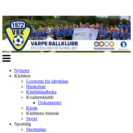
Veksle
navigasjon
Nyheter
Klubben
Lovnorm for idrettslag
Huskeliste
Klubbhåndboka
Kvalitetsklubb
Dokumenter
Kiosk
Klubbens historie
Styret
Sportslig
Sportsplan