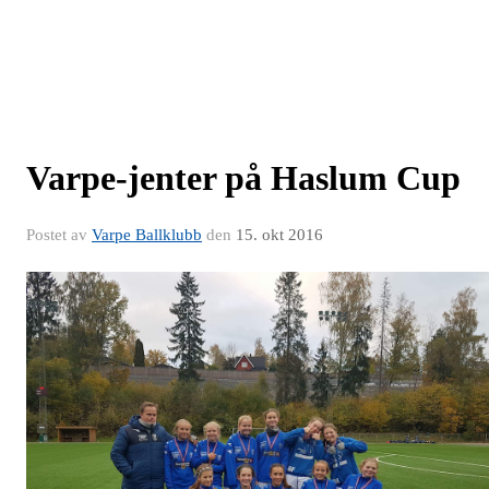
Varpe-jenter på Haslum Cup
Postet av
Varpe Ballklubb
den
15. okt 2016