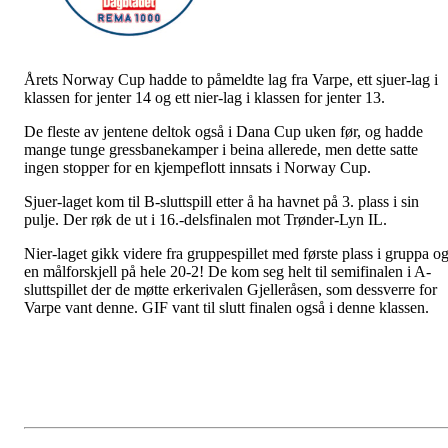
Årets Norway Cup hadde to påmeldte lag fra Varpe, ett sjuer-lag i
klassen for jenter 14 og ett nier-lag i klassen for jenter 13.
De fleste av jentene deltok også i Dana Cup uken før, og hadde
mange tunge gressbanekamper i beina allerede, men dette satte
ingen stopper for en kjempeflott innsats i Norway Cup.
Sjuer-laget kom til B-sluttspill etter å ha havnet på 3. plass i sin
pulje. Der røk de ut i 16.-delsfinalen mot Trønder-Lyn IL.
Nier-laget gikk videre fra gruppespillet med første plass i gruppa o
en målforskjell på hele 20-2! De kom seg helt til semifinalen i A-
sluttspillet der de møtte erkerivalen Gjelleråsen, som dessverre for
Varpe vant denne. GIF vant til slutt finalen også i denne klassen.