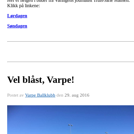
Her er helgen i bilder fra Varingens journalist Truls-Jarle Hansen.
Klikk på linkene:
Lørdagen
Søndagen
Vel blåst, Varpe!
Postet av
Varpe Ballklubb
den
29. aug 2016