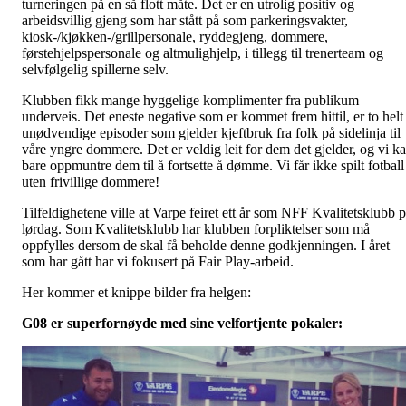
turneringen på en så flott måte. Det er en utrolig positiv og
arbeidsvillig gjeng som har stått på som parkeringsvakter,
kiosk-/kjøkken-/grillpersonale, ryddegjeng, dommere,
førstehjelpspersonale og altmulighjelp, i tillegg til trenerteam og
selvfølgelig spillerne selv.
Klubben fikk mange hyggelige komplimenter fra publikum
underveis. Det eneste negative som er kommet frem hittil, er to helt
unødvendige episoder som gjelder kjeftbruk fra folk på sidelinja til
våre yngre dommere. Det er veldig leit for dem det gjelder, og vi k
bare oppmuntre dem til å fortsette å dømme. Vi får ikke spilt fotball
uten frivillige dommere!
Tilfeldighetene ville at Varpe feiret ett år som NFF Kvalitetsklubb 
lørdag. Som Kvalitetsklubb har klubben forpliktelser som må
oppfylles dersom de skal få beholde denne godkjenningen. I året
som har gått har vi fokusert på Fair Play-arbeid.
Her kommer et knippe bilder fra helgen:
G08 er superfornøyde med sine velfortjente pokaler: