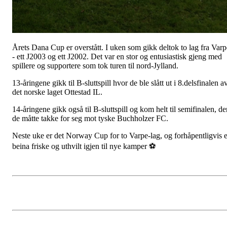
Årets Dana Cup er overstått. I uken som gikk deltok to lag fra Varp
- ett J2003 og ett J2002. Det var en stor og entusiastisk gjeng med
spillere og supportere som tok turen til nord-Jylland.
13-åringene gikk til B-sluttspill hvor de ble slått ut i 8.delsfinalen a
det norske laget Ottestad IL.
14-åringene gikk også til B-sluttspill og kom helt til semifinalen, de
de måtte takke for seg mot tyske Buchholzer FC.
Neste uke er det Norway Cup for to Varpe-lag, og forhåpentligvis e
beina friske og uthvilt igjen til nye kamper ⚽