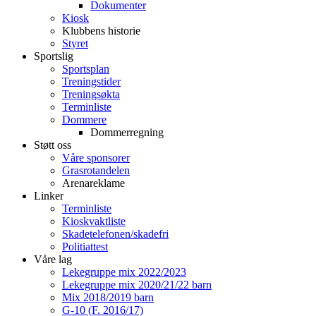
Dokumenter
Kiosk
Klubbens historie
Styret
Sportslig
Sportsplan
Treningstider
Treningsøkta
Terminliste
Dommere
Dommerregning
Støtt oss
Våre sponsorer
Grasrotandelen
Arenareklame
Linker
Terminliste
Kioskvaktliste
Skadetelefonen/skadefri
Politiattest
Våre lag
Lekegruppe mix 2022/2023
Lekegruppe mix 2020/21/22 barn
Mix 2018/2019 barn
G-10 (F. 2016/17)