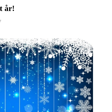
t år!
7