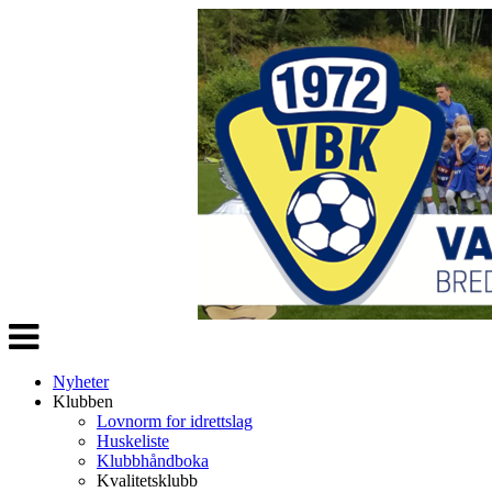
Veksle
navigasjon
Nyheter
Klubben
Lovnorm for idrettslag
Huskeliste
Klubbhåndboka
Kvalitetsklubb