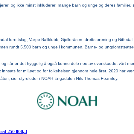
asjerer, og ikke minst inkluderer, mange barn og unge og deres familier, 
dal Idrettslag, Varpe Ballklubb, Gjelleråsen Idrettsforening og Nittedal T
sammen rundt 5.500 barn og unge i kommunen. Barne- og ungdomsteatere
n, og i år er det hyggelig å også kunne dele noe av overskuddet vårt med
innsats for miljøet og for folkehelsen gjennom hele året. 2020 har vær
måten, sier styreleder i NOAH Engadalen Nils Thomas Fearnley.
med 250 000,-!