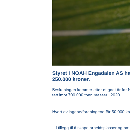
Styret i NOAH Engadalen AS har b
250.000 kroner.
Beslutningen kommer etter et godt år for 
tatt imot 700.000 tonn masser i 2020.
Hvert av lagene/foreningene får 50.000 kron
– I tillegg til å skape arbeidsplasser og n