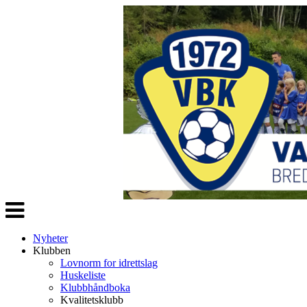
Veksle
navigasjon
Nyheter
Klubben
Lovnorm for idrettslag
Huskeliste
Klubbhåndboka
Kvalitetsklubb