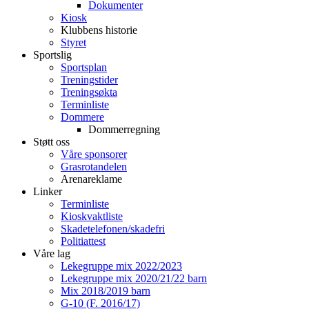
Dokumenter
Kiosk
Klubbens historie
Styret
Sportslig
Sportsplan
Treningstider
Treningsøkta
Terminliste
Dommere
Dommerregning
Støtt oss
Våre sponsorer
Grasrotandelen
Arenareklame
Linker
Terminliste
Kioskvaktliste
Skadetelefonen/skadefri
Politiattest
Våre lag
Lekegruppe mix 2022/2023
Lekegruppe mix 2020/21/22 barn
Mix 2018/2019 barn
G-10 (F. 2016/17)