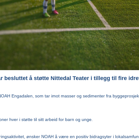
esluttet å støtte Nittedal Teater i tillegg til fire i
NOAH Engadalen, som tar imot masser og sedimenter fra byggeprosjekte
er hver i støtte til sitt arbeid for barn og unge.
æringsaktivitet, ønsker NOAH å være en positiv bidragsyter i lokalsamfunne