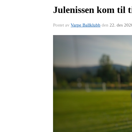
Julenissen kom til t
Postet av
Varpe Ballklubb
den
22. des 202