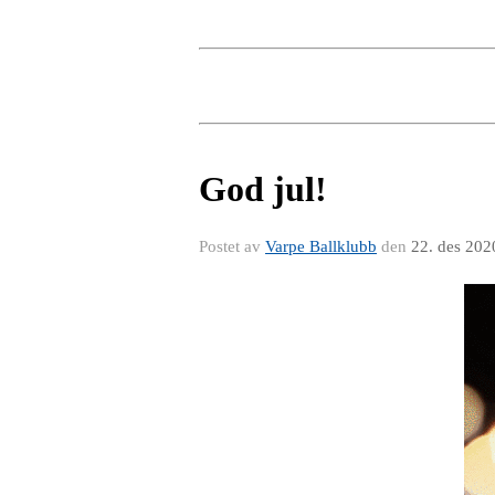
God jul!
Postet av
Varpe Ballklubb
den
22. des 202