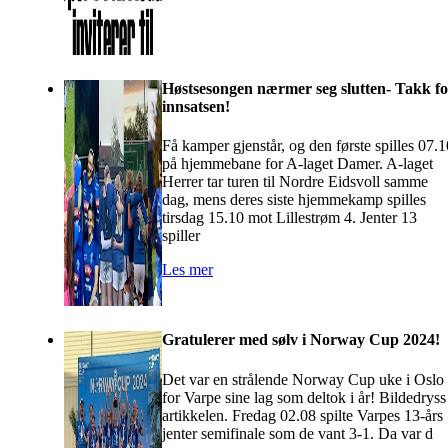
Høstsesongen nærmer seg slutten- Takk fo
innsatsen!
Få kamper gjenstår, og den første spilles 07.1
på hjemmebane for A-laget Damer. A-laget
Herrer tar turen til Nordre Eidsvoll samme
dag, mens deres siste hjemmekamp spilles
tirsdag 15.10 mot Lillestrøm 4. Jenter 13
spiller
Les mer
Gratulerer med sølv i Norway Cup 2024!
Det var en strålende Norway Cup uke i Oslo
for Varpe sine lag som deltok i år! Bildedryss 
artikkelen. Fredag 02.08 spilte Varpes 13-års
jenter semifinale som de vant 3-1. Da var d