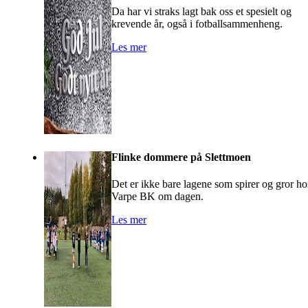
Da har vi straks lagt bak oss et spesielt og
krevende år, også i fotballsammenheng.
Les mer
Flinke dommere på Slettmoen
Det er ikke bare lagene som spirer og gror ho
Varpe BK om dagen.
Les mer