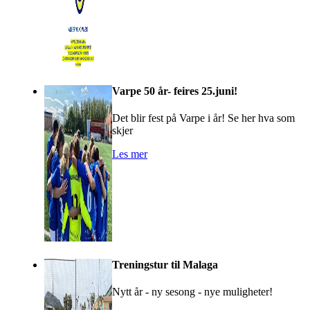
Varpe 50 år- feires 25.juni!
Det blir fest på Varpe i år! Se her hva som
skjer
Les mer
Treningstur til Malaga
Nytt år - ny sesong - nye muligheter!