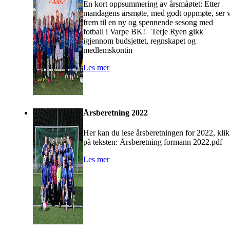
En kort oppsummering av årsmåøtet: Etter
mandagens årsmøte, med godt oppmøte, ser v
frem til en ny og spennende sesong med
fotball i Varpe BK! Terje Ryen gikk
igjennom budsjettet, regnskapet og
medlemskontin
Les mer
Årsberetning 2022
Her kan du lese årsberetningen for 2022, kli
på teksten: Årsberetning formann 2022.pdf
Les mer