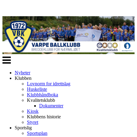
Veksle
navigasjon
Nyheter
Klubben
Lovnorm for idrettslag
Huskeliste
Klubbhåndboka
Kvalitetsklubb
Dokumenter
Kiosk
Klubbens historie
Styret
Sportslig
Sportsplan