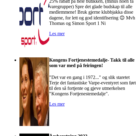
25% rabatt på hele butikken, (minus noen få
varegrupper) Spre det glade budskap til alle
medlemmene! Bruk gjerne klubbjakka disse
dagene, for lett og god identifisering 😊 Mvh
Thomas og Simon Sport 1 Ni
Les mer
Kongens Fortjenestemedalje- Takk til alle
som var med på feiringen!
"Det var en gang i 1972..." og slik staretet
Terje det fantastiske Varpe-eventyret som ført
til den så fortjente og gjeve utmerkelsen
"Kongens Fortjenestemedalje".
Les mer