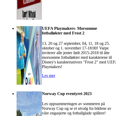
UEFA Playmakers- Morsomme
fotballøkter med Frost 2
13, 20 og 27 september, 04, 11, 18 og 25.
oktober og 1. november 17-18:00! Varpe
inviterer alle jenter født 2015-2018 til åtte
morsomme fotballøkter med karakterene til
Disney's karakterunivers "Frost 2" med UE
Playmakers!
Les mer
Norway Cup eventyret 2023
Les oppsummeringen av sommeren på
Norway Cup og se et utvalg fra bildene av
våre engasjerte og fotballglade spillere!