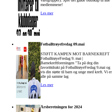
varegrupper). Spre det glade budskap til alle
medlemmene!
Les mer
Fotballtrøyefredag 09.mai
STØTT KAMPEN MOT BARNEKREFT
FotballtrøyeFredag 9. mai |
Barnekreftforeningen "Ta på deg din
favorittdrakt på FotballtrøyeFredag 9.mai og
vis din støtte til barn og unge med kreft. Vi er
alle på samme lag
Les mer
Årsberetningen for 2024