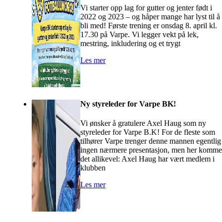
Vi starter opp lag for gutter og jenter født i
2022 og 2023 – og håper mange har lyst til å
bli med! Første trening er onsdag 8. april kl.
17.30 på Varpe. Vi legger vekt på lek,
mestring, inkludering og et trygt
Les mer
Ny styreleder for Varpe BK!
Vi ønsker å gratulere Axel Haug som ny
styreleder for Varpe B.K! For de fleste som
tilhører Varpe trenger denne mannen egentlig
ingen nærmere presentasjon, men her komme
det allikevel: Axel Haug har vært medlem i
klubben
Les mer