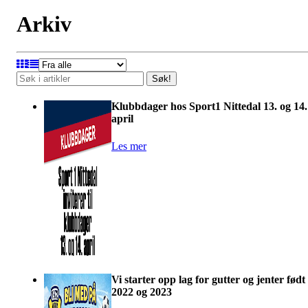
Arkiv
Søk!
Klubbdager hos Sport1 Nittedal 13. og 14.
april
Les mer
Vi starter opp lag for gutter og jenter født 
2022 og 2023