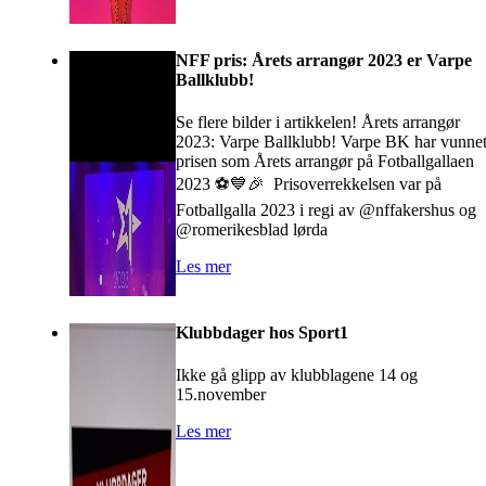
NFF pris: Årets arrangør 2023 er Varpe
Ballklubb!
Se flere bilder i artikkelen! Årets arrangør
2023: Varpe Ballklubb! Varpe BK har vunne
prisen som Årets arrangør på Fotballgallaen
2023 ⚽️💙🎉 Prisoverrekkelsen var på
Fotballgalla 2023 i regi av @nffakershus og
@romerikesblad lørda
Les mer
Klubbdager hos Sport1
Ikke gå glipp av klubblagene 14 og
15.november
Les mer