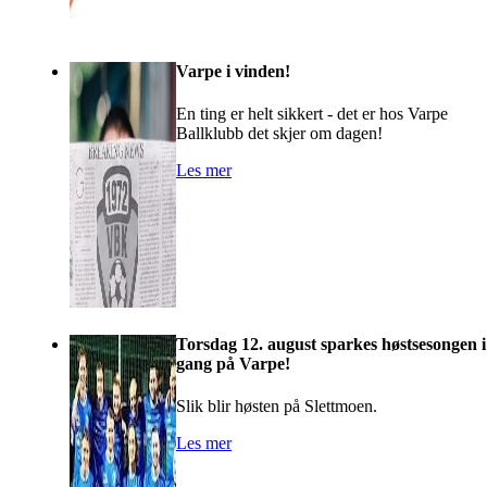
Varpe i vinden!
En ting er helt sikkert - det er hos Varpe
Ballklubb det skjer om dagen!
Les mer
Torsdag 12. august sparkes høstsesongen i
gang på Varpe!
Slik blir høsten på Slettmoen.
Les mer