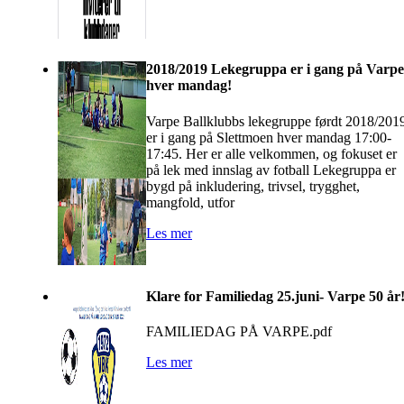
2018/2019 Lekegruppa er i gang på Varpe
hver mandag!
Varpe Ballklubbs lekegruppe førdt 2018/201
er i gang på Slettmoen hver mandag 17:00-
17:45. Her er alle velkommen, og fokuset er
på lek med innslag av fotball Lekegruppa er
bygd på inkludering, trivsel, trygghet,
mangfold, utfor
Les mer
Klare for Familiedag 25.juni- Varpe 50 år
FAMILIEDAG PÅ VARPE.pdf
Les mer