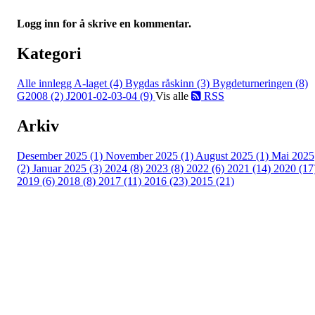
Logg inn for å skrive en kommentar.
Kategori
Alle innlegg
A-laget (4)
Bygdas råskinn (3)
Bygdeturneringen (8)
G2008 (2)
J2001-02-03-04 (9)
Vis alle
RSS
Arkiv
Desember 2025 (1)
November 2025 (1)
August 2025 (1)
Mai 2025
(2)
Januar 2025 (3)
2024 (8)
2023 (8)
2022 (6)
2021 (14)
2020 (17
2019 (6)
2018 (8)
2017 (11)
2016 (23)
2015 (21)