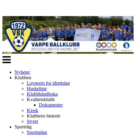
Veksle
navigasjon
Nyheter
Klubben
Lovnorm for idrettslag
Huskeliste
Klubbhåndboka
Kvalitetsklubb
Dokumenter
Kiosk
Klubbens historie
Styret
Sportslig
Sportsplan