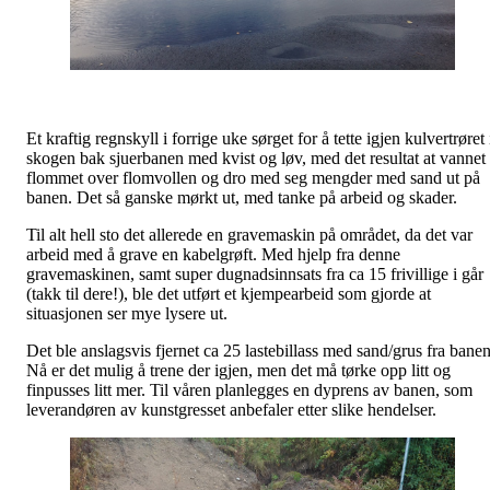
Et kraftig regnskyll i forrige uke sørget for å tette igjen kulvertrøret 
skogen bak sjuerbanen med kvist og løv, med det resultat at vannet
flommet over flomvollen og dro med seg mengder med sand ut på
banen. Det så ganske mørkt ut, med tanke på arbeid og skader.
Til alt hell sto det allerede en gravemaskin på området, da det var
arbeid med å grave en kabelgrøft. Med hjelp fra denne
gravemaskinen, samt super dugnadsinnsats fra ca 15 frivillige i går
(takk til dere!), ble det utført et kjempearbeid som gjorde at
situasjonen ser mye lysere ut.
Det ble anslagsvis fjernet ca 25 lastebillass med sand/grus fra banen
Nå er det mulig å trene der igjen, men det må tørke opp litt og
finpusses litt mer. Til våren planlegges en dyprens av banen, som
leverandøren av kunstgresset anbefaler etter slike hendelser.