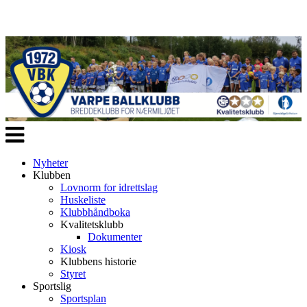
Veksle
navigasjon
Nyheter
Klubben
Lovnorm for idrettslag
Huskeliste
Klubbhåndboka
Kvalitetsklubb
Dokumenter
Kiosk
Klubbens historie
Styret
Sportslig
Sportsplan