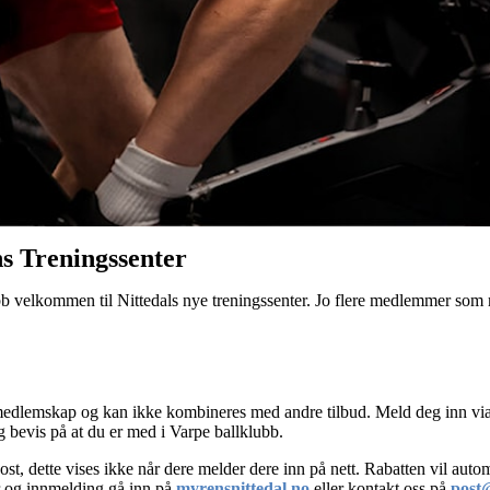
s Treningssenter
 velkommen til Nittedals nye treningssenter. Jo flere medlemmer som me
edlemskap og kan ikke kombineres med andre tilbud. Meld deg inn via 
 bevis på at du er med i Varpe ballklubb.
ost, dette vises ikke når dere melder dere inn på nett. Rabatten vil automa
r og innmelding gå inn på
myrensnittedal.no
eller kontakt oss på
post