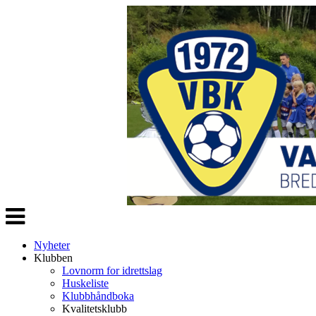
Veksle
navigasjon
Nyheter
Klubben
Lovnorm for idrettslag
Huskeliste
Klubbhåndboka
Kvalitetsklubb