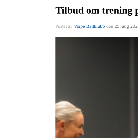
Tilbud om trening 
Postet av
Varpe Ballklubb
den
25. aug 20