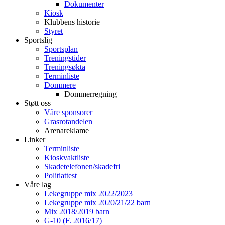
Dokumenter
Kiosk
Klubbens historie
Styret
Sportslig
Sportsplan
Treningstider
Treningsøkta
Terminliste
Dommere
Dommerregning
Støtt oss
Våre sponsorer
Grasrotandelen
Arenareklame
Linker
Terminliste
Kioskvaktliste
Skadetelefonen/skadefri
Politiattest
Våre lag
Lekegruppe mix 2022/2023
Lekegruppe mix 2020/21/22 barn
Mix 2018/2019 barn
G-10 (F. 2016/17)