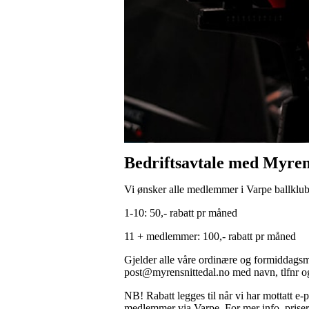
Bedriftsavtale med Myren
Vi ønsker alle medlemmer i Varpe ballklubb
1-10: 50,- rabatt pr måned
11 + medlemmer: 100,- rabatt pr måned
Gjelder alle våre ordinære og formiddagsm
post@myrensnittedal.no med navn, tlfnr og
NB! Rabatt legges til når vi har mottatt e-p
medlemmer via Varpe. For mer info, prise