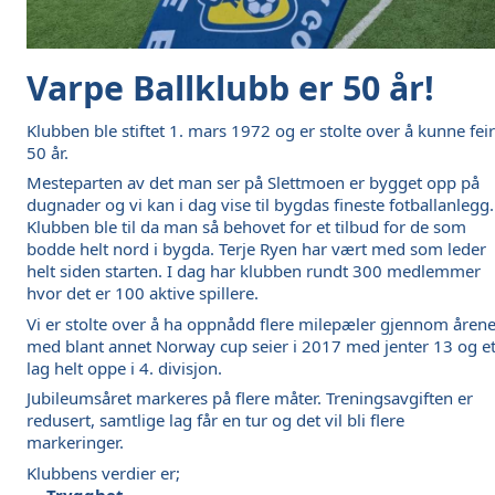
Varpe Ballklubb er 50 år! 
Klubben ble stiftet 1. mars 1972 og er stolte over å kunne feir
50 år. 
Mesteparten av det man ser på Slettmoen er bygget opp på 
dugnader og vi kan i dag vise til bygdas fineste fotballanlegg. 
Klubben ble til da man så behovet for et tilbud for de som 
bodde helt nord i bygda. Terje Ryen har vært med som leder 
helt siden starten. I dag har klubben rundt 300 medlemmer 
hvor det er 100 aktive spillere. 
Vi er stolte over å ha oppnådd flere milepæler gjennom årene
med blant annet Norway cup seier i 2017 med jenter 13 og et
lag helt oppe i 4. divisjon. 
Jubileumsåret markeres på flere måter. Treningsavgiften er 
redusert, samtlige lag får en tur og det vil bli flere 
markeringer. 
Klubbens verdier er;
Trygghet 