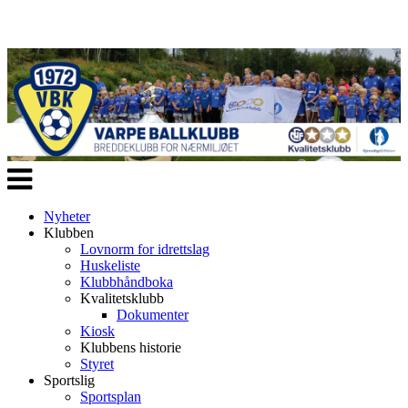
Veksle
navigasjon
Nyheter
Klubben
Lovnorm for idrettslag
Huskeliste
Klubbhåndboka
Kvalitetsklubb
Dokumenter
Kiosk
Klubbens historie
Styret
Sportslig
Sportsplan