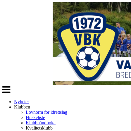
Veksle
navigasjon
Nyheter
Klubben
Lovnorm for idrettslag
Huskeliste
Klubbhåndboka
Kvalitetsklubb