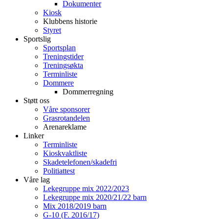
Dokumenter
Kiosk
Klubbens historie
Styret
Sportslig
Sportsplan
Treningstider
Treningsøkta
Terminliste
Dommere
Dommerregning
Støtt oss
Våre sponsorer
Grasrotandelen
Arenareklame
Linker
Terminliste
Kioskvaktliste
Skadetelefonen/skadefri
Politiattest
Våre lag
Lekegruppe mix 2022/2023
Lekegruppe mix 2020/21/22 barn
Mix 2018/2019 barn
G-10 (F. 2016/17)