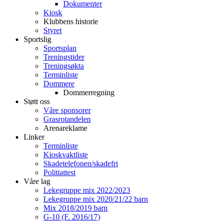
Dokumenter
Kiosk
Klubbens historie
Styret
Sportslig
Sportsplan
Treningstider
Treningsøkta
Terminliste
Dommere
Dommerregning
Støtt oss
Våre sponsorer
Grasrotandelen
Arenareklame
Linker
Terminliste
Kioskvaktliste
Skadetelefonen/skadefri
Politiattest
Våre lag
Lekegruppe mix 2022/2023
Lekegruppe mix 2020/21/22 barn
Mix 2018/2019 barn
G-10 (F. 2016/17)