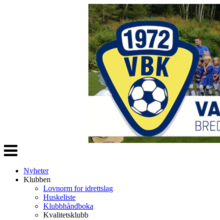
Veksle
navigasjon
Nyheter
Klubben
Lovnorm for idrettslag
Huskeliste
Klubbhåndboka
Kvalitetsklubb