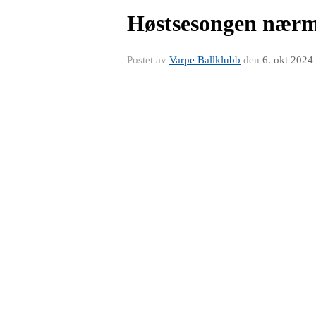
Høstsesongen nærme
Postet av
Varpe Ballklubb
den
6. okt 2024