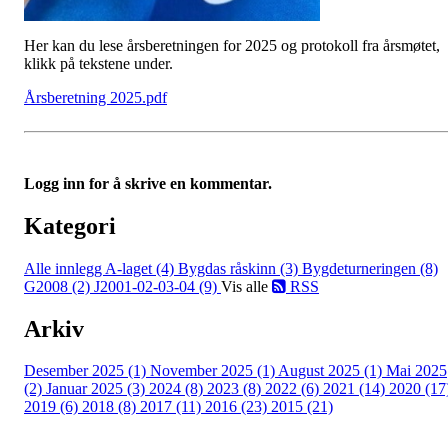
Her kan du lese årsberetningen for 2025 og protokoll fra årsmøtet,
klikk på tekstene under.
Årsberetning 2025.pdf
Logg inn for å skrive en kommentar.
Kategori
Alle innlegg
A-laget (4)
Bygdas råskinn (3)
Bygdeturneringen (8)
G2008 (2)
J2001-02-03-04 (9)
Vis alle
RSS
Arkiv
Desember 2025 (1)
November 2025 (1)
August 2025 (1)
Mai 2025
(2)
Januar 2025 (3)
2024 (8)
2023 (8)
2022 (6)
2021 (14)
2020 (17
2019 (6)
2018 (8)
2017 (11)
2016 (23)
2015 (21)