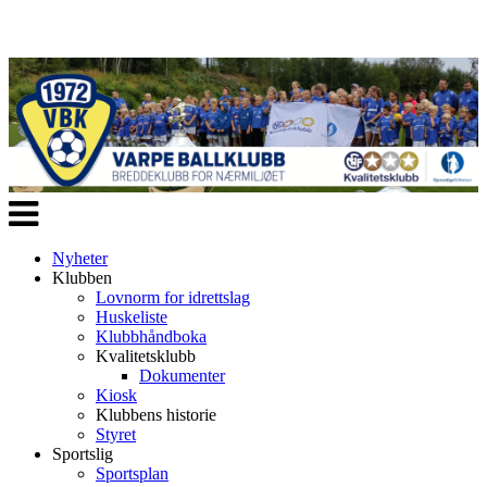
Veksle
navigasjon
Nyheter
Klubben
Lovnorm for idrettslag
Huskeliste
Klubbhåndboka
Kvalitetsklubb
Dokumenter
Kiosk
Klubbens historie
Styret
Sportslig
Sportsplan