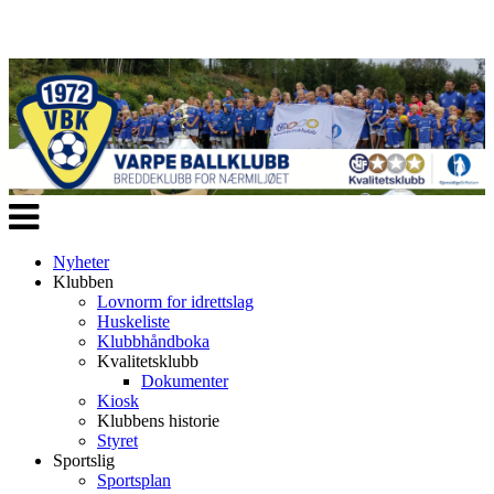
Veksle
navigasjon
Nyheter
Klubben
Lovnorm for idrettslag
Huskeliste
Klubbhåndboka
Kvalitetsklubb
Dokumenter
Kiosk
Klubbens historie
Styret
Sportslig
Sportsplan