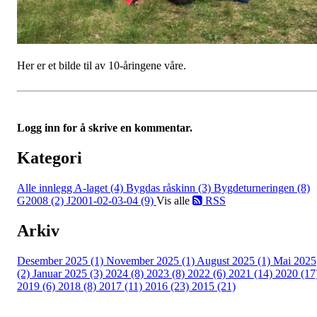
Her er et bilde til av 10-åringene våre.
Logg inn for å skrive en kommentar.
Kategori
Alle innlegg
A-laget (4)
Bygdas råskinn (3)
Bygdeturneringen (8)
G2008 (2)
J2001-02-03-04 (9)
Vis alle
RSS
Arkiv
Desember 2025 (1)
November 2025 (1)
August 2025 (1)
Mai 2025
(2)
Januar 2025 (3)
2024 (8)
2023 (8)
2022 (6)
2021 (14)
2020 (17
2019 (6)
2018 (8)
2017 (11)
2016 (23)
2015 (21)