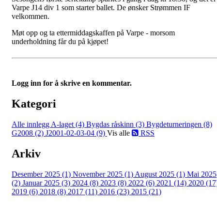
Varpe J14 div 1 som starter ballet. De ønsker Strømmen IF
velkommen.
Møt opp og ta ettermiddagskaffen på Varpe - morsom
underholdning får du på kjøpet!
Logg inn for å skrive en kommentar.
Kategori
Alle innlegg
A-laget (4)
Bygdas råskinn (3)
Bygdeturneringen (8)
G2008 (2)
J2001-02-03-04 (9)
Vis alle
RSS
Arkiv
Desember 2025 (1)
November 2025 (1)
August 2025 (1)
Mai 2025
(2)
Januar 2025 (3)
2024 (8)
2023 (8)
2022 (6)
2021 (14)
2020 (17
2019 (6)
2018 (8)
2017 (11)
2016 (23)
2015 (21)