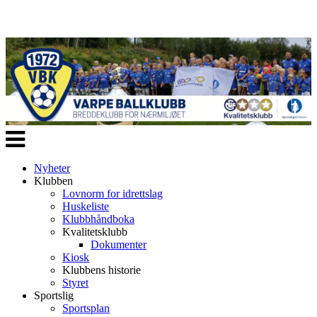
Veksle
navigasjon
Nyheter
Klubben
Lovnorm for idrettslag
Huskeliste
Klubbhåndboka
Kvalitetsklubb
Dokumenter
Kiosk
Klubbens historie
Styret
Sportslig
Sportsplan