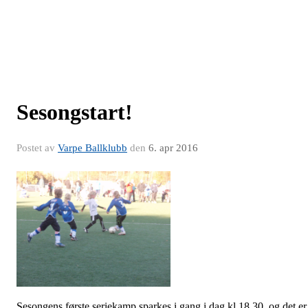
Sesongstart!
Postet av
Varpe Ballklubb
den
6. apr 2016
Sesongens første seriekamp sparkes i gang i dag kl 18.30, og det er