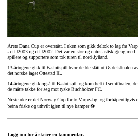
Årets Dana Cup er overstått. I uken som gikk deltok to lag fra Varp
- ett J2003 og ett J2002. Det var en stor og entusiastisk gjeng med
spillere og supportere som tok turen til nord-Jylland.
13-åringene gikk til B-sluttspill hvor de ble slått ut i 8.delsfinalen a
det norske laget Ottestad IL.
14-åringene gikk også til B-sluttspill og kom helt til semifinalen, de
de måtte takke for seg mot tyske Buchholzer FC.
Neste uke er det Norway Cup for to Varpe-lag, og forhåpentligvis e
beina friske og uthvilt igjen til nye kamper ⚽
Logg inn for å skrive en kommentar.