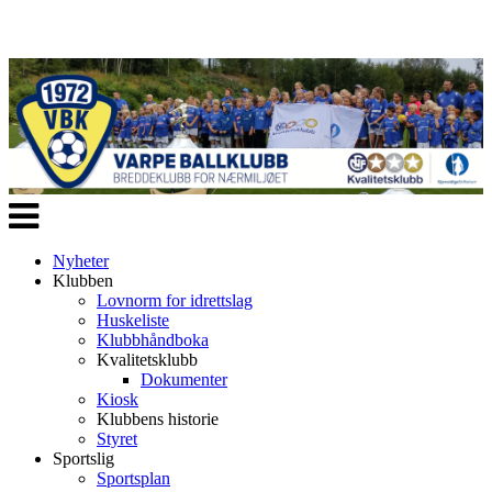
Veksle
navigasjon
Nyheter
Klubben
Lovnorm for idrettslag
Huskeliste
Klubbhåndboka
Kvalitetsklubb
Dokumenter
Kiosk
Klubbens historie
Styret
Sportslig
Sportsplan