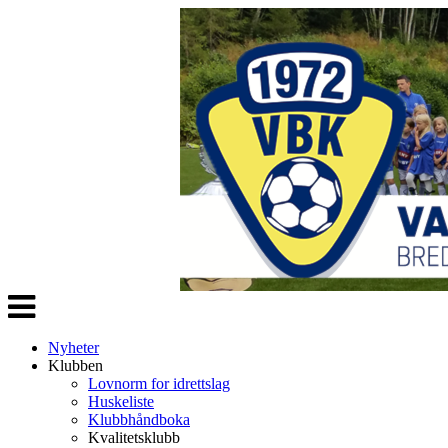
Veksle
navigasjon
Nyheter
Klubben
Lovnorm for idrettslag
Huskeliste
Klubbhåndboka
Kvalitetsklubb