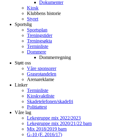
Dokumenter
Kiosk
Klubbens historie
Styret
Sportslig
Sportsplan
Treningstider
Treningsøkta
Terminliste
Dommere
Dommerregning
Støtt oss
Våre sponsorer
Grasrotandelen
Arenareklame
Linker
Terminliste
Kioskvaktliste
Skadetelefonen/skadefri
Politiattest
Våre lag
Lekegruppe mix 2022/2023
Lekegruppe mix 2020/21/22 barn
Mix 2018/2019 barn
G-10 (F. 2016/17)