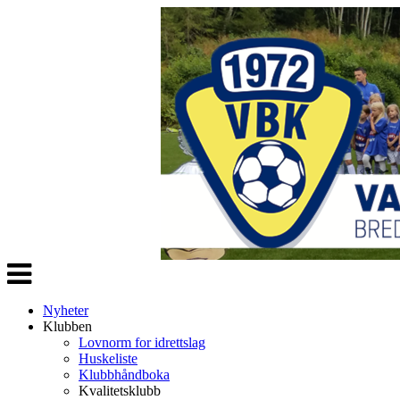
Veksle
navigasjon
Nyheter
Klubben
Lovnorm for idrettslag
Huskeliste
Klubbhåndboka
Kvalitetsklubb