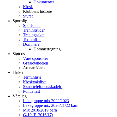
Dokumenter
Kiosk
Klubbens historie
Styret
Sportslig
Sportsplan
Treningstider
Treningsøkta
Terminliste
Dommere
Dommerregning
Støtt oss
Våre sponsorer
Grasrotandelen
Arenareklame
Linker
Terminliste
Kioskvaktliste
Skadetelefonen/skadefri
Politiattest
Våre lag
Lekegruppe mix 2022/2023
Lekegruppe mix 2020/21/22 barn
Mix 2018/2019 barn
G-10 (F. 2016/17)