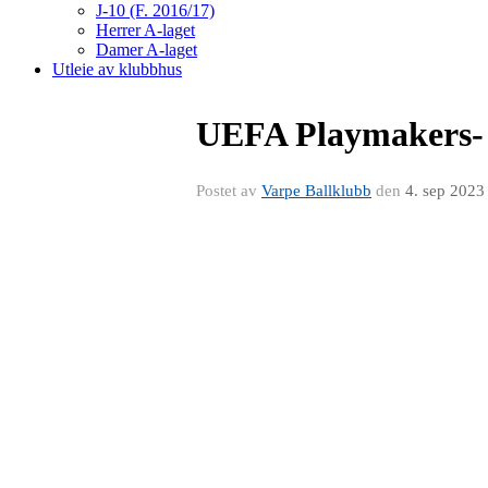
J-10 (F. 2016/17)
Herrer A-laget
Damer A-laget
Utleie av klubbhus
UEFA Playmakers- 
Postet av
Varpe Ballklubb
den
4. sep 2023