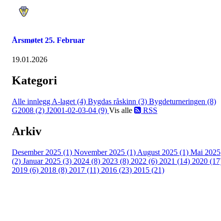
Årsmøtet 25. Februar
19.01.2026
Kategori
Alle innlegg
A-laget (4)
Bygdas råskinn (3)
Bygdeturneringen (8)
G2008 (2)
J2001-02-03-04 (9)
Vis alle
RSS
Arkiv
Desember 2025 (1)
November 2025 (1)
August 2025 (1)
Mai 2025
(2)
Januar 2025 (3)
2024 (8)
2023 (8)
2022 (6)
2021 (14)
2020 (17
2019 (6)
2018 (8)
2017 (11)
2016 (23)
2015 (21)