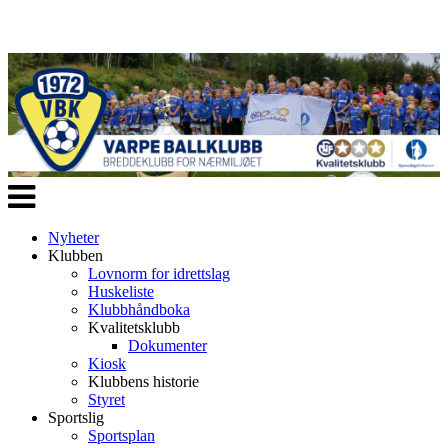
Veksle
navigasjon
Nyheter
Klubben
Lovnorm for idrettslag
Huskeliste
Klubbhåndboka
Kvalitetsklubb
Dokumenter
Kiosk
Klubbens historie
Styret
Sportslig
Sportsplan